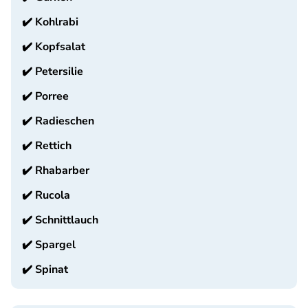
✔️
Kohlrabi
✔️
Kopfsalat
✔️
Petersilie
✔️
Porree
✔️
Radieschen
✔️
Rettich
✔️
Rhabarber
✔️
Rucola
✔️
Schnittlauch
✔️
Spargel
✔️
Spinat