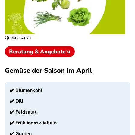
Quelle
:
Canva
Beratung & Angebote
Gemüse der Saison im April
✔️
Blumenkohl
✔️
Dill
✔️
Feldsalat
✔️
Frühlingszwiebeln
✔️
Gurken