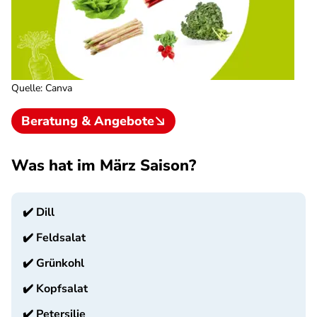
Quelle
:
Canva
Beratung & Angebote
Was hat im März Saison?
✔️
Dill
✔️
Feldsalat
✔️
Grünkohl
✔️
Kopfsalat
✔️
Petersilie