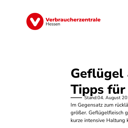
Direkt
zum
Inhalt
Digitales
Energie
Finanzen
G
Hessen
Geflügel 
Tipps für
Stand:
04. August 2
Im Gegensatz zum rücklä
größer. Geflügelfleisch g
kurze intensive Haltung