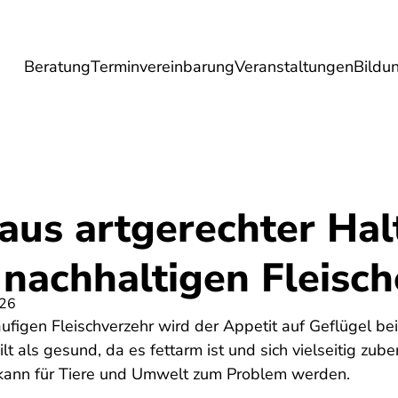
Beratung
Terminvereinbarung
Veranstaltungen
Bildu
esundheit
Lebensmittel
Reise
Umwel
aus artgerechter Hal
 nachhaltigen Fleisc
026
ufigen Fleischverzehr wird der Appetit auf Geflügel b
ilt als gesund, da es fettarm ist und sich vielseitig zube
 kann für Tiere und Umwelt zum Problem werden.