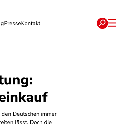
ng
Presse
Kontakt
t
Verträge
tung:
heinkauf
ei den Deutschen immer
reiten lässt. Doch die