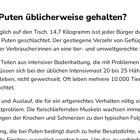
uten üblicherweise gehalten?
glich auf den Tisch. 14,7 Kilogramm isst jeder Bürger d
Puten geschlachtet. Der gestiegene Verzehr von Geflüg
 Verbraucher:innen an eine tier- und umweltgerechte 
eilen aus intensiver Bodenhaltung, die mit Problemen
ssen sich bei der üblichen Intensivmast 20 bis 25 Häh
re leben, nicht gewechselt. Oft leben mehrere 10.000 Ti
chtet.
 und Auslauf, die für ein artgerechtes Verhalten nötig s
roblem. Die fleischliefernden Muskeln wachsen immer 
ungen der Knochen und Schmerzen zu den typischen Folg
ng, die bei Puten bedingt durch zu hohe Besatzdichte, 
de Einstreu ausgelöst werden kann. Um das zu verhinde