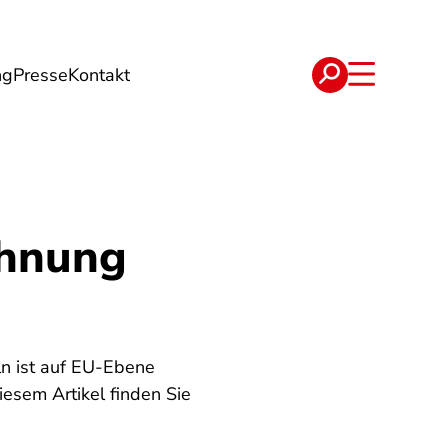
ng
Presse
Kontakt
t
Verträge
chnung
ln ist auf EU-Ebene
diesem Artikel finden Sie