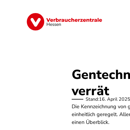
Direkt
zum
Inhalt
Digitales
Energie
Finanzen
G
Hessen
Gentechn
verrät
Stand:
16. April 202
Die Kennzeichnung von g
einheitlich geregelt. All
einen Überblick.