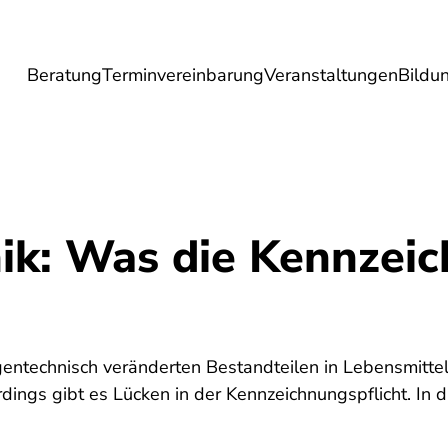
Beratung
Terminvereinbarung
Veranstaltungen
Bildu
esundheit
Lebensmittel
Reise
Umwel
ik: Was die Kennzei
5
entechnisch veränderten Bestandteilen in Lebensmitte
erdings gibt es Lücken in der Kennzeichnungspflicht. In 