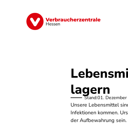
Direkt
zum
Inhalt
Digitales
Energie
Finanzen
G
Hessen
Lebensmit
lagern
Stand:
01. Dezember
Unsere Lebensmittel sin
Infektionen kommen. Ur
der Aufbewahrung sein. H