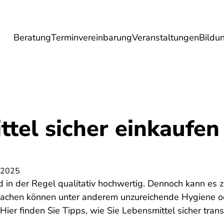
Beratung
Terminvereinbarung
Veranstaltungen
Bildu
esundheit
Lebensmittel
Reise
Umwel
tel sicher einkaufen
 2025
d in der Regel qualitativ hochwertig. Dennoch kann es 
sachen können unter anderem unzureichende Hygiene od
ier finden Sie Tipps, wie Sie Lebensmittel sicher trans