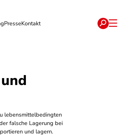
ng
Presse
Kontakt
t
Verträge
 und
zu lebensmittelbedingten
er falsche Lagerung bei
portieren und lagern.