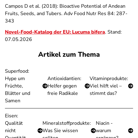
Campos D et al. (2018): Bioactive Potential of Andean
Fruits, Seeds, and Tubers. Adv Food Nutr Res 84: 287-
343
Novel-Food-Katalog der EU: Lucuma bifera
. Stand:
07.05.2026
Artikel zum Thema
Superfood:
Hype um
Antioxidantien:
Vitaminprodukte:
Früchte,
Helfer gegen
Viel hilft viel –
Blätter und
freie Radikale
stimmt das?
Samen
Eisen:
Qualität
Mineralstoffprodukte:
Niacin -
nicht
Was Sie wissen
warum