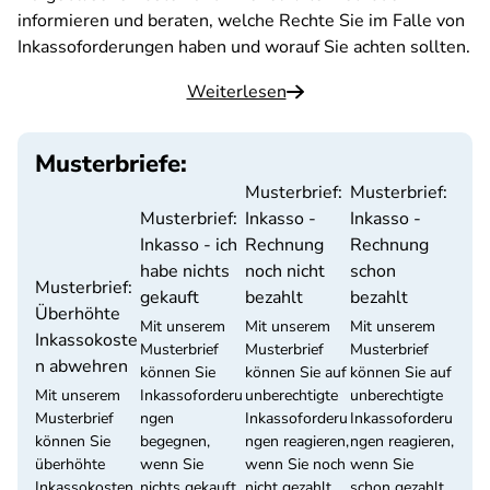
informieren und beraten, welche Rechte Sie im Falle von
Inkassoforderungen haben und worauf Sie achten sollten.
Weiterlesen
Musterbriefe:
Musterbrief:
Musterbrief:
Musterbrief:
Inkasso -
Inkasso -
Inkasso - ich
Rechnung
Rechnung
habe nichts
noch nicht
schon
Musterbrief:
gekauft
bezahlt
bezahlt
Überhöhte
Mit unserem
Mit unserem
Mit unserem
Inkassokoste
Musterbrief
Musterbrief
Musterbrief
n abwehren
können Sie
können Sie auf
können Sie auf
Mit unserem
Inkassoforderu
unberechtigte
unberechtigte
Musterbrief
ngen
Inkassoforderu
Inkassoforderu
können Sie
begegnen,
ngen reagieren,
ngen reagieren,
überhöhte
wenn Sie
wenn Sie noch
wenn Sie
Inkassokosten
nichts gekauft
nicht gezahlt
schon gezahlt