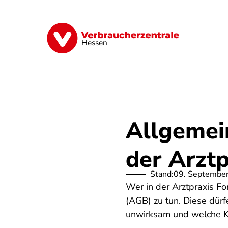
Direkt
zum
Inhalt
Digitales
Energie
Finanzen
G
Hessen
Allgemei
der Arztp
Stand:
09. Septembe
Wer in der Arztpraxis F
(AGB) zu tun. Diese dür
unwirksam und welche Kla