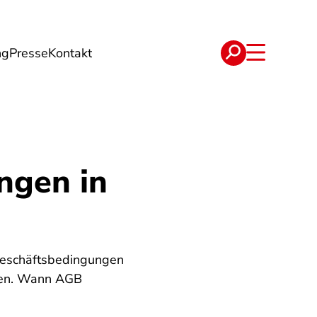
ng
Presse
Kontakt
t
Verträge
ngen in
 Geschäftsbedingungen
igen. Wann AGB