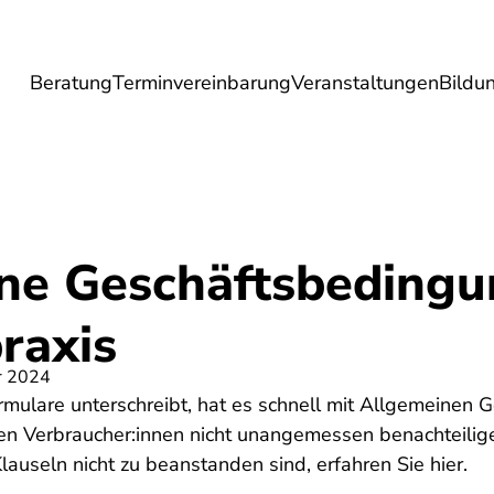
Beratung
Terminvereinbarung
Veranstaltungen
Bildu
esundheit
Lebensmittel
Reise
Umwel
ne Geschäftsbedingu
raxis
r 2024
ormulare unterschreibt, hat es schnell mit Allgemeinen
fen Verbraucher:innen nicht unangemessen benachteil
useln nicht zu beanstanden sind, erfahren Sie hier.