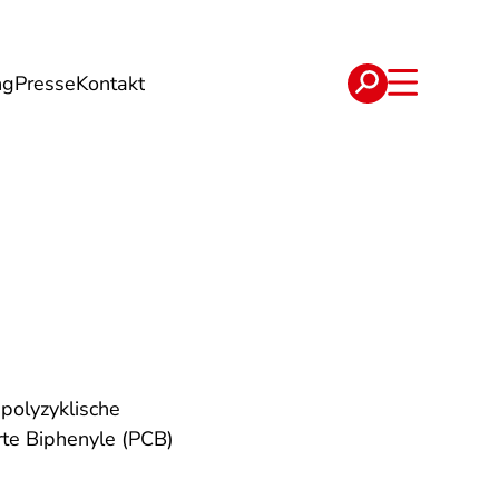
ng
Presse
Kontakt
t
Verträge
polyzyklische
rte Biphenyle (PCB)