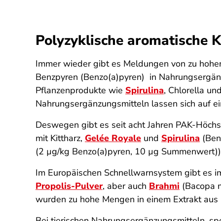
Polyzyklische aromatische 
Immer wieder gibt es Meldungen von zu hohen
Benzpyren (Benzo(a)pyren) in Nahrungs­ergänz
Pflanzenprodukte wie
Spirulina
, Chlorella un
Nahrungsergänzungsmitteln lassen sich auf e
Deswegen gibt es seit acht Jahren PAK-Höchst
mit Kittharz,
Gelée Royale
und
Spirulina
(Ben
(2 µg/kg Benzo(a)pyren, 10 µg Summenwert)) 
Im Europäischen Schnellwarnsystem gibt es 
Propolis-Pulver
, aber auch
Brahmi
(Bacopa mo
wurden zu hohe Mengen in einem Extrakt aus I
Bei tierischen Nahrungs­ergänzungsmitteln, sp