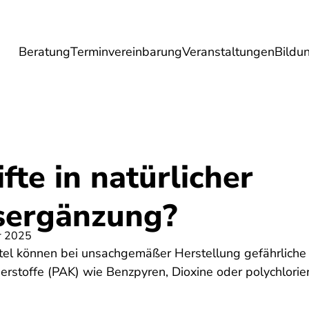
Beratung
Terminvereinbarung
Veranstaltungen
Bildu
esundheit
Lebensmittel
Reise
Umwel
te in natürlicher
sergänzung?
r 2025
l können bei unsachgemäßer Herstellung gefährliche 
rstoffe (PAK) wie Benzpyren, Dioxine oder polychlorie