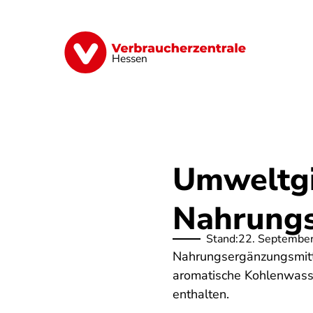
Direkt
zum
Inhalt
Digitales
Energie
Finanzen
G
Hessen
Umweltgif
Nahrung
Stand:
22. Septembe
Nahrungsergänzungsmitte
aromatische Kohlenwasse
enthalten.