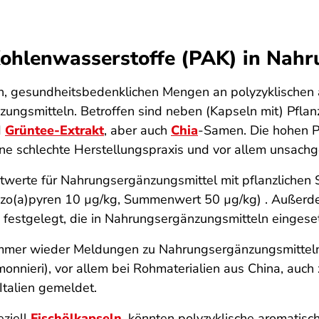
Kohlenwasserstoffe (PAK) in Nah
, gesundheits­bedenklichen Mengen an polyzyklischen
ungsmitteln. Betroffen sind neben (Kapseln mit) Pflan
d
Grüntee-Extrakt
, aber auch
Chia
-Samen. Die hohen 
ine schlechte Herstellungspraxis und vor allem unsach
werte für Nahrungs­ergänzungsmittel mit pflanzlichen 
zo(a)pyren 10 µg/kg, Summenwert 50 µg/kg) . Außerd
festgelegt, die in Nahrungsergänzungsmitteln eingese
immer wieder Meldungen zu Nahrungsergänzungsmittel
nnieri), vor allem bei Rohmaterialien aus China, auch
talien gemeldet.
eziell
Fischölkapseln
, könnten polyzyklische aromatisc