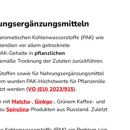
rungsergänzungsmitteln
 aromatischen Kohlenwasserstoffe (PAK) wie
zenölen vor allem getrocknete
PAK-Gehalte in
pflanzlichen
gemäße Trocknung der Zutaten zurückführen.
Stoffen sowie für Nahrungs­ergänzungsmittel
em wurden PAK-Höchstwerte für Pflanzenöle
tzt werden (
VO (EU) 2023/915
).
n mit
Matcha
-,
Ginkgo
-, Grünem Kaffee- und
 zu
Spirulina
-Produkten aus Russland. Zuletzt
he Kohlenwasserstoffe (PAK) ein Problem sein.