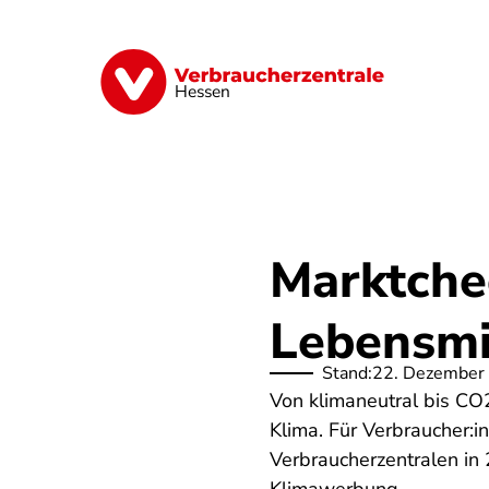
Direkt
zum
Inhalt
Digitales
Energie
Finanzen
G
Hessen
Marktche
Lebensmit
Stand:
22. Dezember
Von klimaneutral bis CO
Klima. Für Verbraucher:i
Verbraucherzentralen in 