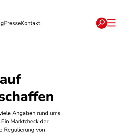
ng
Presse
Kontakt
t
Verträge
auf
 schaffen
 viele Angaben rund ums
. Ein Marktcheck der
he Regulierung von