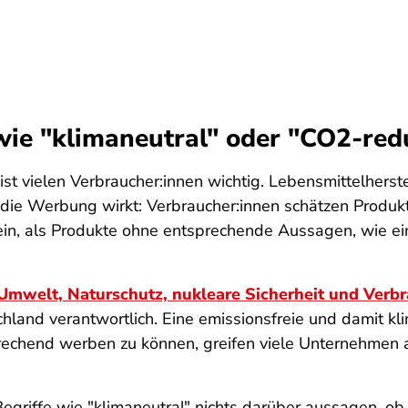
ie "klimaneutral" oder "CO2-redu
st vielen Verbraucher:innen wichtig. Lebensmittelherste
die Werbung wirkt: Verbraucher:innen schätzen Produ
ein, als Produkte ohne entsprechende Aussagen, wie ei
Umwelt, Naturschutz, nukleare Sicherheit und Verb
land verantwortlich. Eine emissionsfreie und damit kl
sprechend werben zu können, greifen viele Unternehm
 Begriffe wie "klimaneutral" nichts darüber aussagen, o