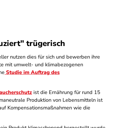
ziert" trügerisch
ller nutzen dies für sich und bewerben ihre
kte mit umwelt- und klimabezogenen
ne
Studie im Auftrag des
raucherschutz
ist die Ernährung für rund 15
imaneutrale Produktion von Lebensmitteln ist
en auf Kompensationsmaßnahmen wie die
b ein Produkt klimaschonend hergestellt wurde