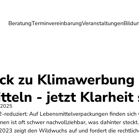
Beratung
Terminvereinbarung
Veranstaltungen
Bildu
esundheit
Lebensmittel
Reise
Umwel
ck zu Klimawerbung 
teln - jetzt Klarheit
 2025
2-reduziert: Auf Lebensmittelverpackungen finden sich
nnen ist oft schwer nachvollziehbar, was dahinter steckt
2023 zeigt den Wildwuchs auf und fordert die rechtlic