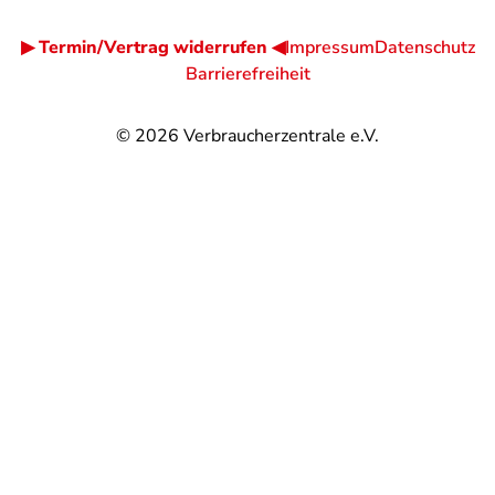
▶ Termin/Vertrag widerrufen ◀
Impressum
Datenschutz
Barrierefreiheit
© 2026
Verbraucherzentrale e.V.
@
@