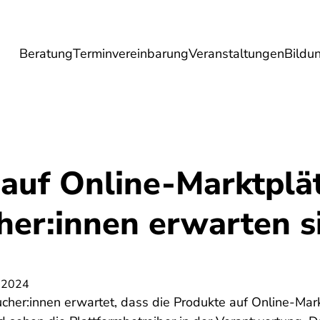
Beratung
Terminvereinbarung
Veranstaltungen
Bildu
esundheit
Lebensmittel
Reise
Umwel
auf Online-Marktplä
her:innen erwarten s
 2024
cher:innen erwartet, dass die Produkte auf Online-Mar