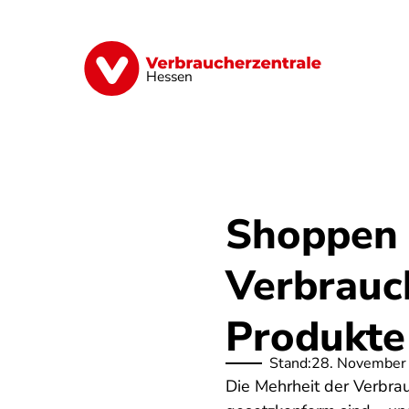
Direkt
zum
Inhalt
Digitales
Energie
Finanzen
G
Hessen
Shoppen 
Verbrauc
Produkte
Stand:
28. November
Die Mehrheit der Verbrau