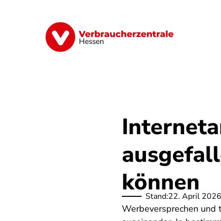
Direkt
zum
Inhalt
Digitales
Energie
Finanzen
G
Hessen
Internet
ausgefal
können
Stand:
22. April 202
Werbeversprechen und ta