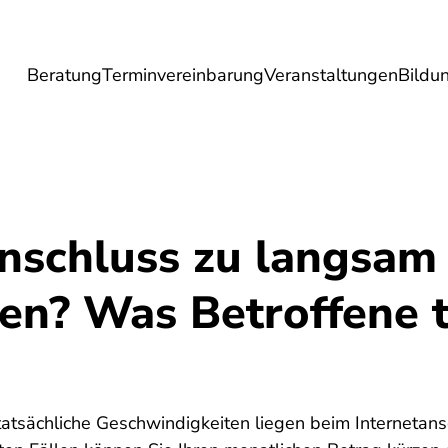
Beratung
Terminvereinbarung
Veranstaltungen
Bildu
esundheit
Lebensmittel
Reise
Umwel
anschluss zu langsam
len? Was Betroffene 
6
tsächliche Geschwindigkeiten liegen beim Internetansc