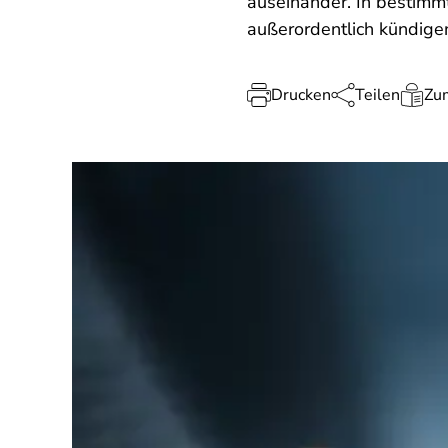
auseinander. In bestimmt
außerordentlich kündigen
Drucken
Teilen
Zum