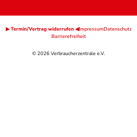
▶ Termin/Vertrag widerrufen ◀
Impressum
Datenschutz
Barrierefreiheit
© 2026
Verbraucherzentrale e.V.
@
@