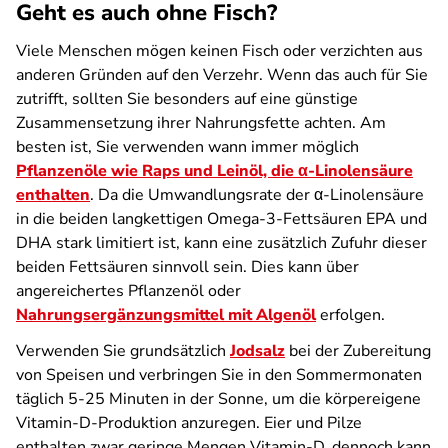
Geht es auch ohne Fisch?
Viele Menschen mögen keinen Fisch oder verzichten aus
anderen Gründen auf den Verzehr. Wenn das auch für Sie
zutrifft, sollten Sie besonders auf eine günstige
Zusammensetzung ihrer Nahrungsfette achten. Am
besten ist, Sie verwenden wann immer möglich
Pflanzenöle wie Raps und Leinöl, die α-Linolensäure
enthalten
. Da die Umwandlungsrate der α-Linolensäure
in die beiden langkettigen Omega-3-Fettsäuren EPA und
DHA stark limitiert ist, kann eine zusätzlich Zufuhr dieser
beiden Fettsäuren sinnvoll sein. Dies kann über
angereichertes Pflanzenöl oder
Nahrungsergänzungsmittel mit Algenöl
erfolgen.
Verwenden Sie grundsätzlich
Jodsalz
bei der Zubereitung
von Speisen und verbringen Sie in den Sommermonaten
täglich 5-25 Minuten in der Sonne, um die körpereigene
Vitamin-D-Produktion anzuregen. Eier und Pilze
enthalten zwar geringe Mengen Vitamin-D, dennoch kann