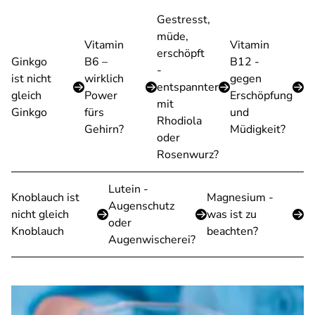
Gestresst,
müde,
Vitamin
Vitamin
erschöpft
Ginkgo
B6 –
B12 -
-
ist nicht
wirklich
gegen
entspannter
gleich
Power
Erschöpfung
mit
Ginkgo
fürs
und
Rhodiola
Gehirn?
Müdigkeit?
oder
Rosenwurz?
Lutein -
Knoblauch ist
Magnesium -
Augenschutz
nicht gleich
was ist zu
oder
Knoblauch
beachten?
Augenwischerei?